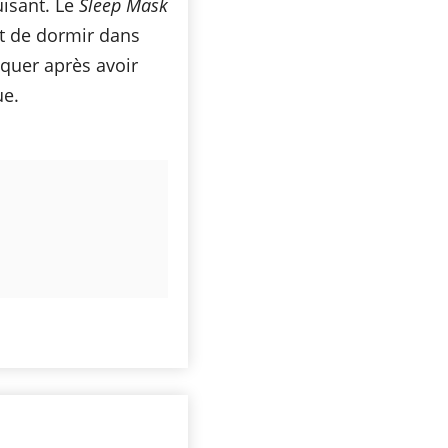
uisant. Le
Sleep Mask
t de dormir dans
liquer après avoir
ue.