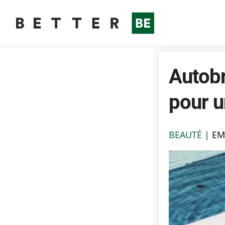
Autobr
pour u
BEAUTÉ
|
E