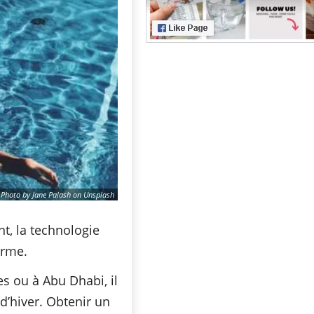
Photo by Jane Palash on Unsplash
t, la technologie
orme.
es ou à Abu Dhabi, il
d’hiver. Obtenir un