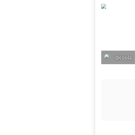
@coola