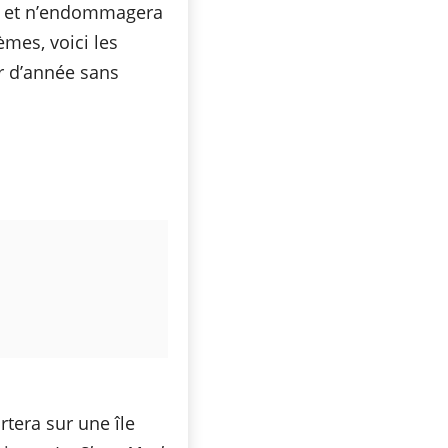
is et n’endommagera
èmes, voici les
r d’année sans
tera sur une île