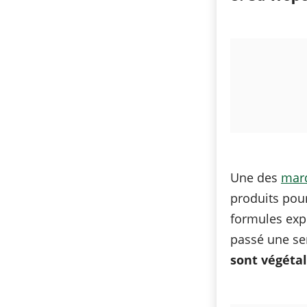
Une des
marq
produits pou
formules exp
passé une sem
sont végéta