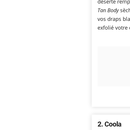
déserte remp
Tan Body
sèch
vos draps bla
exfolié votre
2
Coola