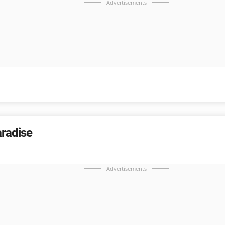
Advertisements
aradise
Advertisements