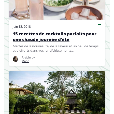
juin 13, 2018
15 recettes de cocktails parfaits pour
une chaude journée d’été
Mettez de la nouveauté, de la saveur et un peu de temps
et d'efforts dans vos rafraîchissements...
Article by
Marie