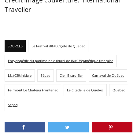
Crédit image couverture: International
Traveller
SOURCES
Le Festival d&#039;été de Québec
Encyclopédie du patrimoine culturel de l&#039;Amérique française
L&#039;Initiale
Sépaq
Ciel! Bistro-Bar
Carnaval de Québec
Fairmont Le Château Frontenac
La Citadelle de Québec
Québec
Sépaq